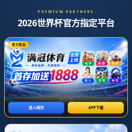
马祖拉谈克雷格加盟：我们要你就说明我们认
为你能帮球队赢.
栏目：华体会
发布时间：2026-03-08T18:32:10+08:00