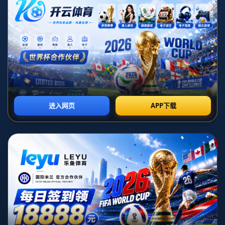
**中国男篮的8号球衣传承：从首任8号匡鲁彬到中国队长赵
睿**
近年来，中国男篮在国际舞台上的表现备受关注，而穿着8
号球衣的球员更是常常被寄予厚望。从篮球名宿匡鲁彬，到
如今的中国队长赵睿，这件球衣承载了太多的荣耀与责任。
**8号球衣不仅是数字的传递，更是精神的延续。**
**匡鲁彬：8号的第一次荣耀**