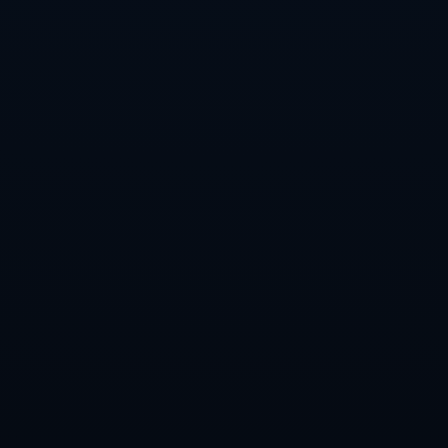
**结语**
韩国女子冰球队在亚冬会上的出色表现，明示了亚洲冰球项
目的巨大潜力。通过不懈的努力与科学的训练方法，韩国队
在国际舞台上崭露头角。**此次大胜泰国队，无疑是韩国冰
球发展史上的又一辉煌篇章**，同时也是亚洲女子冰球推广
和发展的有力证明。