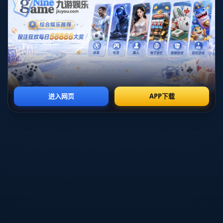
比赛伊始，主场作战的**法兰克福**展现出了极强的进攻欲
望，凭借犀利的反击节奏，迅速将多特蒙德的防线冲击得摇
摇欲坠。在第15分钟，法兰克福依靠高中锋鲍雷的头球破门
先拔头筹，1-0领先。仅仅十分钟后，法兰克福再次通过边
路的快速推进，由镰田大地助攻恩迪卡，扩大领先优势至
**2-0**。
此时法兰克福完全掌控了比赛节奏，多特蒙德前场的联动被
完全限制，防守端也显得有些疲于应付。许多球迷甚至认
为，这场比赛法兰克福**锁定胜利**只是时间问题。
### **半场调整，多特蒙德恢复势头**
然而，作为德甲强队，多特蒙德从没有轻易放弃的DNA。
**主教练罗泽**在中场休息时果断作出调整，换上马伦加强
右边路的冲击力。同时多特削弱后场站桩式防守，通过全员
前压来争夺中场控制权。