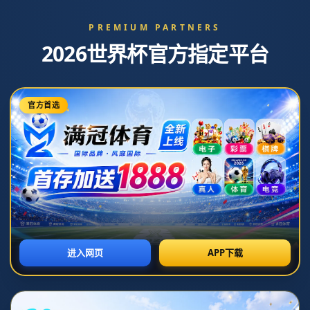
德甲第18輪法蘭克福2-3多特蒙德 達胡德獻絕
殺大黃蜂讓2追3.
栏目：华体会
发布时间：2026-03-08T18:32:10+08:00