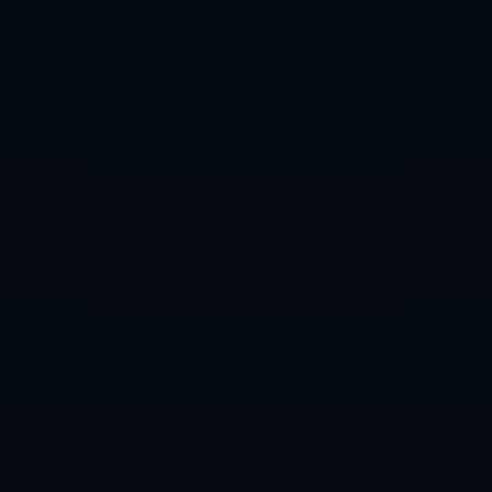
验。这无疑将对他们在更高层次的竞赛中提供启迪。
### **结语：一场属于多特蒙德的“经典战”**
本场法兰克福与多特蒙德的对决堪称德甲赛场的一次经典案
例，展现了足球的不可预测性和**永不放弃的竞技精神**。
通过这场比赛的胜利，多特蒙德在积分榜上的位置更加稳
固，也增强了与拜仁慕尼黑展开冠军竞争的信念。
在未来的赛季中，我们将拭目以待这支多特蒙德队伍能否继
续保持拼劲，为球迷们创造更多惊喜！