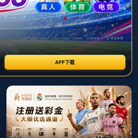
一步之遥无缘世青赛，但中国足球这次可以昂着头.
栏目：华体会
发布时间：2026-03-08T18:32:10+08:00
头
全力却遗憾止步八强，未能拿到通往世青赛的门票。这一结果固然令人惋惜
好的竞技状态和团结的战斗精神。尽管最终与世青赛门票“一步之遥”，但
组赛中，中国队一度表现出色，与传统劲旅的对决充分体现了年轻一代的
*。从青训体系的优化到教练团队的专业化管理，无不体现出整体发展的改
印象深刻。从引进国际先进的青训理念，到国内青少年比赛机制的不断完