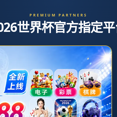
网站首页
关于我们