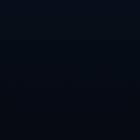
”。*相反，这次突破性的表现以及遗憾背后的反思，都为未来发展指明了
长期规划，才能为未来打造更多像李某和张某某这样的优秀球员。
的事业。从日本、韩国等亚洲邻国的经验中，我们可以看到他们也曾经历过
渐为中国足球所理解和接受。这次虽止步八强，但我们收获了珍贵的经验和
逐梦想、迎接挑战的旅程。
洛普對我重視有加！.