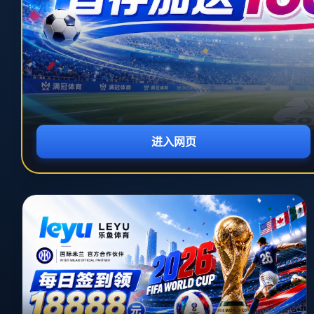
# 一步之遥无缘世青赛，但中国足球这次可以昂着
**最近，中国U20男足在世青赛预选赛中虽拼尽
的发展带来了希望与信心。**
## 难掩遗憾，但看到了进步的光芒
在本次世青赛预选赛中，中国U20男足展现出了良
员正在逐步缩小与亚洲强队间的差距。尤其是在小
***这与近年来中国足球的培养方向息息相关**
能力，都较以往有了明显提升。
## **青训成果初显成效**
近年来，**中国足协**对于青训体系的重视让人