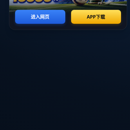
如，本届预选赛中几位年轻球员的表现堪称亮点，
以锋线小将李某为例，在比赛对抗中，无论是跑位
进攻，这类球员的涌现无疑是中国足球未来的“火种