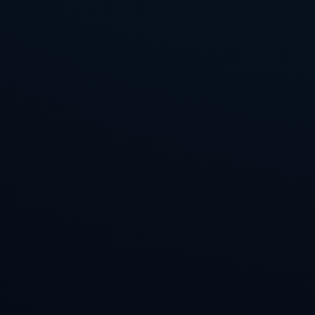
## **比赛失利背后的深思**
尽管有进步，但*与亚洲甚至世界顶尖青少年足球
高压情况下保持稳定是球队需要重点解决的问题。
此外，本次比赛还暴露出身体对抗与心理承受力的
增强球员的抗压能力、在激烈环境中保持冷静与自