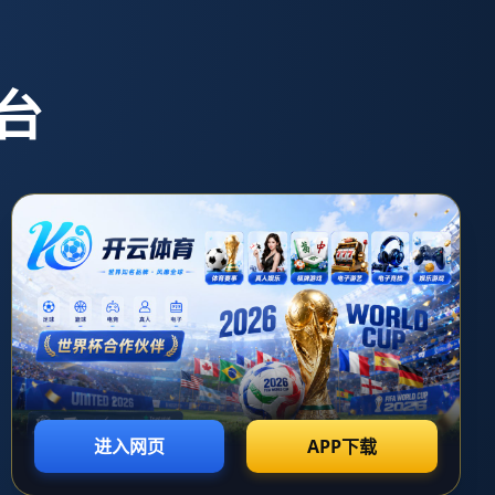
产品中心
新闻中心
联系方式