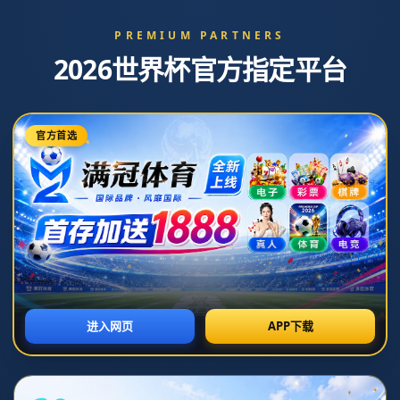
【原创】足彩推荐专家预测：周五007英足总
杯-曼联VS莱切斯特.
栏目：华体会
发布时间：2026-03-08T18:32:10+08:00