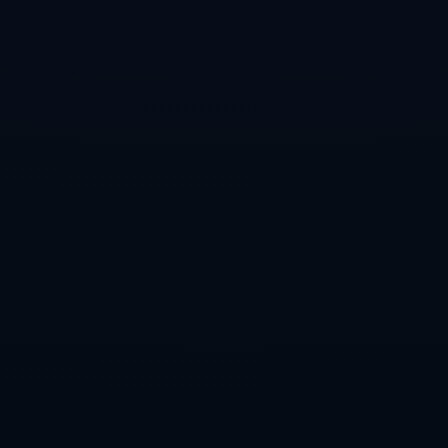
变化和临场发挥都会影响最终结果。因此，在投注时需要密
切关注比赛当日的伤病情况、球队首发阵容和临场气氛。
总的来说，这场曼联对莱切斯特的比赛，不仅是球队实力的
较量，更是战术布局和心理层面的博弈。对于足球爱好者和
足彩玩家来说，这是一次丰富的策略性挑战。通过综合分析
与精准预测，方能在这场比赛中找到下注的最佳时机。