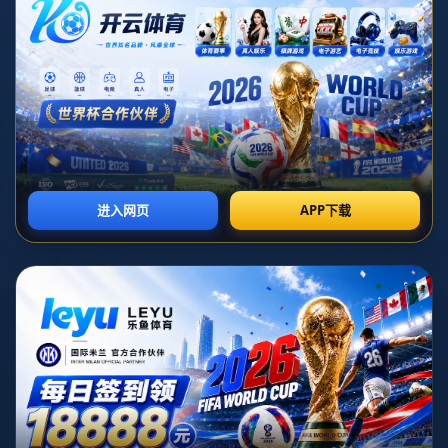
**【原创】足彩推荐专家预测：周五007英足总杯-曼联VS
莱切斯特**
在足球世界，英足总杯一直以来都是全球球迷翘首以盼的赛
事之一。而**本周五，英足总杯将迎来一场焦点对决**：曼
联主场对阵莱切斯特。这场比赛不仅承载着两支球队晋级的
梦想，也为喜欢足彩的朋友们提供了不可多得的投注良机。
本文将从球队近况、战术分析、历史交锋记录等方面，为大
家解析这场比赛的走向，并给出精准的足彩推荐。
曼联是英超联赛的传统豪门，本赛季表现较为稳定。目前，
**曼联在英超积分榜上暂居前列**，展现出强大的攻击力和
稳固的防守体系。主教练滕哈格对于球队的改造可谓立竿见
影，尤其是在中场的组织和进攻配合上，曼联展现出了久违
的流畅性。值得注意的是，曼联在主场作战拥有强大的心理