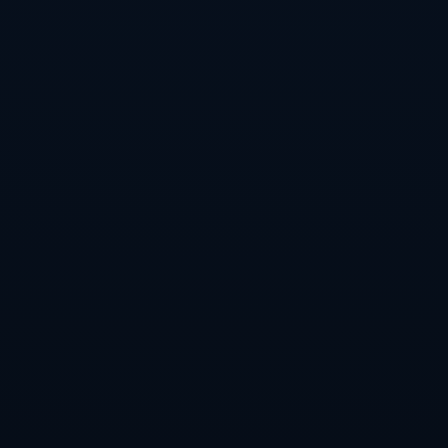
战术分析方面，**曼联可能会继续采取其擅长的进攻战术
**，利用边路球员的速度和中场的组织能力压制对手。莱切
斯特则需要确保在防守端稳住阵脚，并利用反击的机会对曼
联施加压力。一旦能够有效遏制曼联的攻势，莱切斯特就有
希望在客场带走积分。
在足彩投注建议上，本场比赛更倾向于**看好曼联主场取胜
**。然而，足彩的魅力就在于其不可预测性，赔率上的微妙