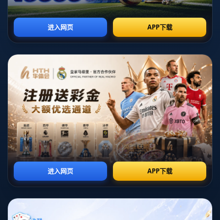
### **從曼城新星到黯然離場：胡斯的足球旅程**
胡斯的名字或許對大多數球迷來說略顯陌生，但在數年前，
他曾一度被視為英格蘭足壇的未來之星。作為一名天賦出眾
的中場球員，他早早進入了曼城青訓學院——這所星光熠熠
的足球學校曾孕育出福登等頂級球員。然而，現實卻殘酷地
將胡斯推向了一個截然不同的方向。