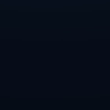
---
#### *曼城邁向四強，德國“小黃蜂”爆冷止步？*
曼城與多特蒙德的比賽是一場老練與年輕之間的碰撞。瓜迪
奧拉的球隊在整場比賽掌控局勢，但多特憑藉**哈蘭德**的
存在依然帶來威脅。上半場，曼城由德布勞內率先破門，這
名比利時中場延續了他在本賽季歐冠的出色表現。
比賽第84分鐘，多特蒙德憑藉**羅伊斯**的一記冷靜推射將
比分扳平。然而，關鍵時刻，曼城小將**福登**在第90分鐘
挺身而出，接金屬般精準的助攻完成致命一擊，幫助曼城以
2-1拿下勝利。這場比賽讓人再次敬畏於瓜迪奧拉對細節的
雕琢，同時也讓人期待哈蘭德在次回合的表現。
---
#### *總結首回合：勝負未定，懸念丛生*