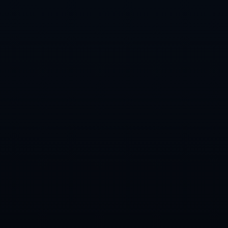
體育圖片：拜仁將門將教練納入轉會委員會，邁尼昂科斯塔成關註焦點！.
略伦特：巴萨控制了大部分时间，如果再多几分钟补时可能不同.
联系我们
联系电话：0512-6622467
联系手机：15825866212
公司邮箱：admin@chs-hthplay.com
公司地址：云南省红河哈尼族彝族自治州建水县盘江乡
姓名
电话
内容