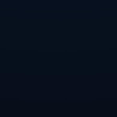
### **东契奇缺阵：独行侠无奈陷入困境**
另一边，独行侠在东契奇缺阵的情况下，显得明显有些力不
从心。这位超级球星一直是球队的战术核心，缺乏东契奇的
组织和关键时刻得分能力，其他球员显得手足无措。虽然丁
威迪（Spencer Dinwiddie）和伍德（Christian Wood）试图接
管比赛，但他们的表现并不足以填补东契奇缺席所留下的空
白，尤其在关键的进攻端，独行侠频频失误，仅第一节便各
项效率全面落后骑士。