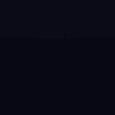
中体现。近年来，骑士**通过选秀和培养，一步步积累年轻
天赋**，特别是像小莫布里、加兰这样的新星逐渐跻身联盟
优秀梯队，他们的战术素养和王牌实力为球队注入了强大的
生命力。
另一方面，骑士的替补阵容也给予了充分的支持，无论是勒
韦尔（Caris LeVert）的得分爆发，还是骑士整体防守体系的
建立，都使得这支球队逐渐摆脱了“东詹西詹时代”的影子，
走出一条属于自己的成功之路。**骑士如今的九连胜纪录，
不仅是一份成绩单，更是他们明晰未来方向的标志。**
**关键词：骑士、九连胜、小莫布里、加兰、东契奇缺阵**
秘魯主帥：勞塔羅和小蜘蛛搭檔 可讓阿根廷隊不過度依賴梅西.
曝山東魯能將更名為山東泰山 將通過工商和足協的審核.