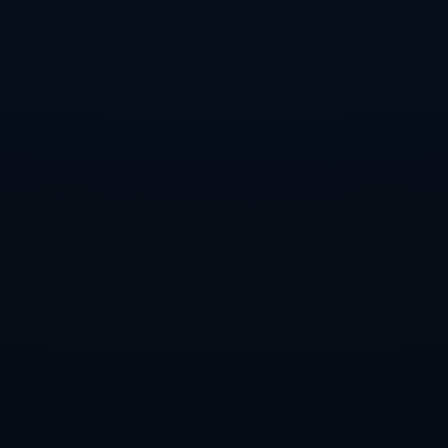
东契奇的价值体现在数据之外。他能让队友变得更好，他的
球场覆盖能力也为独行侠提供了无限的战术变化空间。然
而，随着伤病情况的持续，独行侠的未来可能需要更多人站
出来分担责任，以解决当前过于依赖东契奇的体系问题。
### **骑士的连续胜利不是偶然**
本场胜利并非侥幸，而是骑士整个团队稳定性和成长性的集