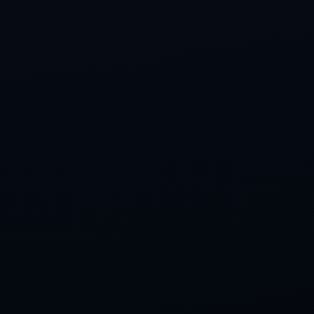
的大趋势。
电话