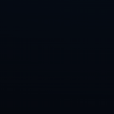
欧元的标价已表明他是非卖品。而这样的高价，不
亚冬会开幕式有哪些亮点和新意？独家探访主创团队.
西甲第15輪皇家馬德裏2-0格拉納達 卡塞米羅先聲奪
友情链接 :
华体会
联系我们
联系电话：0512-6622467
联系手机：15825866212
公司邮箱：admin@chs-hthplay.com