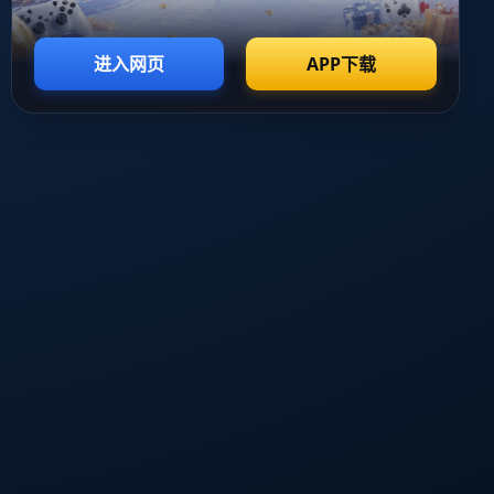
Howe）为伊萨克设计了量身定制的战术，充分发挥了
成为球队不可或缺的核心。
大场面先生”的潜质**。值得一提的是，他在欧战赛
交易显然令人唏嘘。细究原因，以下几点值得深思：
社会和纽卡斯尔将他置于战术核心的位置，给足了信
出售，无疑是一种短视的决策。