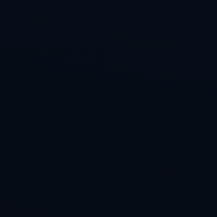
如今，随着多支豪门队伍，如皇马、巴萨、曼联和拜