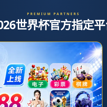
网站首页
关于我们