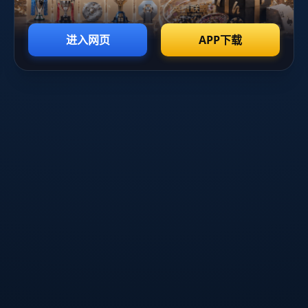
以7050万欧元的创纪录价完成了引援。纽卡斯尔主帅埃迪·豪（Eddie 
，这一次豪赌非常成功——伊萨克不但适应能力出色，还不断打破纪录，
进球的效率比肩顶级巨星。他在对阵传统豪门时的表现屡屡惊艳，展现了“
使得纽卡斯尔有底气将他的标价提升至1.8亿欧元。
售，账面上看似不算亏损，但当伊萨克如今成为身价高企的顶级球星时，这桩
期间，未能获得稳定的上场时间，这对于一名年轻球员发展至关重要。而皇家
说，短期内表现不佳并不等同于失败。多特蒙德在伊萨克未完全成熟之前选择