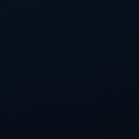
费。
后者在利物浦迎来巅峰。尤文图斯也曾错失皮尔洛的
性。**