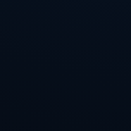
3. **市场评估存在偏差**：多特蒙德早期并未
### **案例解读：与其他“看走眼”事件的对比**
多特蒙德并非第一个在转会市场上“看走眼”的俱
顶峰时刻。而这些案例的共同点在于，**俱乐部对
伊萨克的故事再次为转会市场敲响警钟：**年轻球
### **1.8亿欧元的背后：豪门是否追逐伊萨克？**