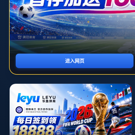
看走眼多
**看走眼！多特仅1500万欧卖掉伊萨克，如今身价飙
现代足球中，转会市场是一场博弈，每次交易都可能蕴藏
的经典案例。**当年多特蒙德仅以1500万欧元的
了人们对转会眼光的反思，也让伊萨克成为足坛最
### **当初的被低估：年轻天才难堪大用**
2017年，年仅17岁的伊萨克被多特蒙德以900
期间，伊萨克却始终无法站稳脚跟，鲜有机会在一
此后，2019年夏天，伊萨克以仅1500万欧元
会的核心锋线球员。反观多特蒙德，这笔转会如今看
### **驶向巅峰：加盟纽卡斯尔的转折点**