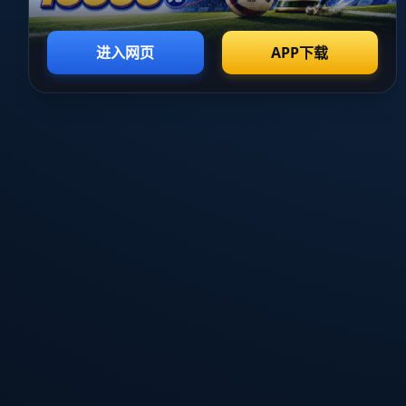
2022年夏窗，英超球队纽卡斯尔将伊萨克纳入麾下，
他在前场的爆点作用和灵活的跑位特点。事实证明
数据显示，本赛季加盟纽卡后，**伊萨克场均制造
场上的优异表现更让他的身价进一步攀升。这一切都
### **为何多特“看走眼”？转会背后的深思**
对于多特蒙德而言，以900万买入、1500万出
1. **战术体系与成长环境**：伊萨克在多特
任，成功激发了他的潜能。
2. **过早放弃潜力球员**：对于年轻球员来