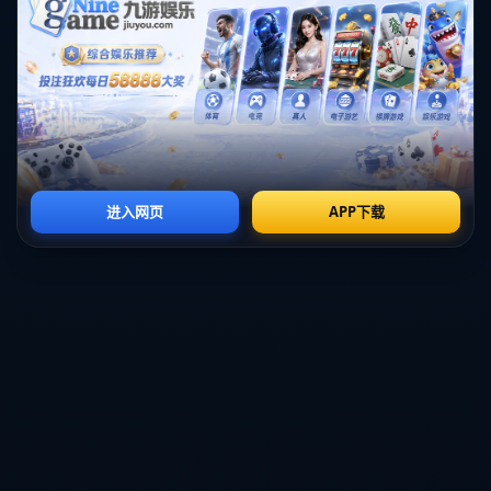
他們不僅技術過人，還具備在比賽關鍵時刻果斷投籃的能
力。這種果斷性讓他們能夠在緊張激烈的對抗中，依然能從
容應對，從而影響比賽的結果。而這正是新秀球員需要學習
和吸收的經驗。
實際上，**果斷性**不僅僅適用於投籃，也影響到球場上對
防守策略的運用、傳球時機的把握等各方面。謝潑德在進攻
中的果斷性可激活全隊的進攻節奏，甚至影響比賽的走向。
因此，烏度卡與其團隊制定了一套針對性的訓練計劃，**包
括投籃訓練、心理強化和實戰模擬**，希望能幫助謝潑德在
未來的賽場中逐步展現出色的投籃果斷性。
綜合來說，烏度卡對謝潑德的評論不僅僅是針對一名球員的
具體分析，更是對新秀球員在成長過程中普遍問題的深刻見
解。從中我們不難發現，**在籃球場上果斷性和準確性是緊