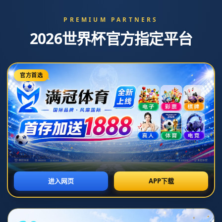
烏度卡：謝潑德持續進步 但投籃時得更有決斷
力.
栏目：华体会
发布时间：2026-03-08T18:32:10+08:00