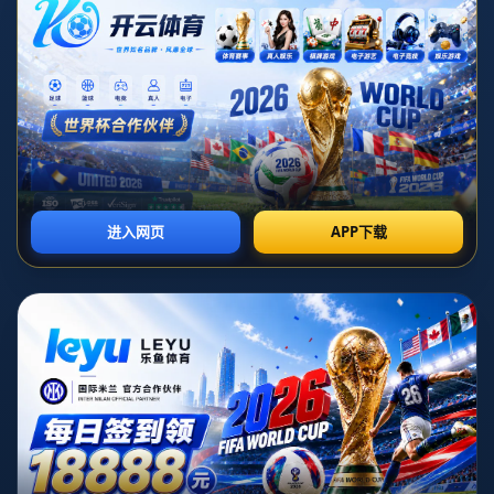
**前言**
在体育竞技的世界中，运动员往往成为聚光灯下的焦点。他
们不仅凭借精湛的技艺赢得一场场胜利，更因其行为和态度
受到广泛关注。王楚钦，这位年轻乒乓球运动员，凭借一次
赛后举动再度吸引了公众的目光。在接受大家热情的加油声
后，他却恳请大家保持安静，这其中蕴含着深刻的思考和情
感。
**赛后瞬间的深意**