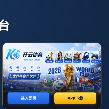
产品中心
新闻中心
联系方式