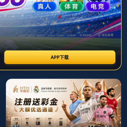
000胜历史第5：勇士有悠久的历史和深厚的底蕴 这
栏目：华体会
发布时间：2026-03-08T18:32:10+08:00
厚的底蕴，这很了不起**
，主教练史蒂夫·科尔的评论吸引了无数目光。他坦言：“勇士拥有悠久的历
点出了成功背后的文化力量。那么，勇士为何能够铸就如此辉煌的历史？他
，风风雨雨中为联盟发展贡献了不可忽视的力量。从80年代“Run TMC”
明了球队在胜负上的突出表现，更象征着一支**历史底蕴深厚的球队如何通
，史蒂芬·库里、克莱·汤普森与德雷蒙德·格林组成的“三巨头”，在科
影响了整个NBA的趋势，甚至可以说，勇士带来的变革将长久铭刻在篮球历