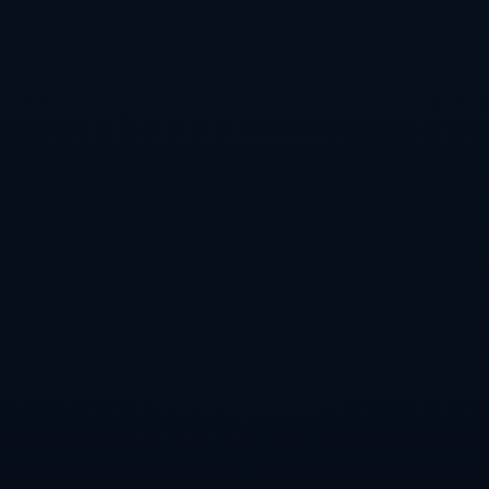
他并未完全推翻当时的打法，而是在马克·杰克逊原有的防守体系上融入快
承的重要一环。
17年招募凯文·杜兰特进入阵容，短短3年间便奠定“王朝地位”；退役后
尖球员加盟，更在退役球星的圈层中口碑不俗。这种无形的影响力，才是推