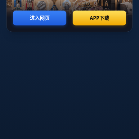
视为勇士队多年累积的结果。勇士的成功不仅体现在历史战绩上，更在于他
体系都体现了团队的凝聚力和专业性。