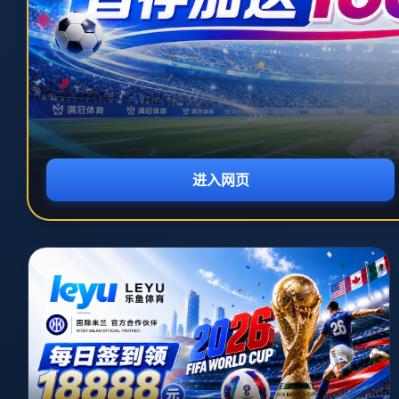
科尔谈3
**科尔谈3000胜历史第5：勇士有悠久的历史和深
在勇士队成功跻身NBA历史3000胜俱乐部之际
起。”这一席话既表达了对球队荣耀历史的敬意，也
### **从历史底蕴谈勇士的辉煌传承**
勇士队作为NBA最古老的球队之一，成立于1946年
格在不断演进。而赢得3000胜，这一荣誉不仅表
勇士队的成就背后少不了团队协作和不断创新。例如
创了“小球篮球”的新时代。**这种战术变革深刻
是开拓者。
### **3000胜并非偶然，进步源于深厚积累**