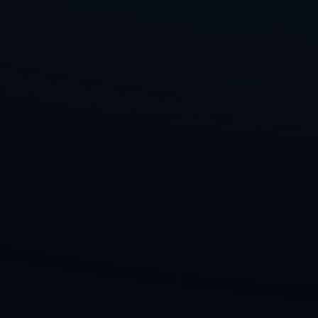
### **超越胜负，勇士的影响力深入篮球灵魂**
许多人可能关注的是勇士队夺冠的次数或球星的风采
赛，还是迁至奥克兰后的底层逆袭，勇士队的故事从
在当下，勇士依然保持高度竞争力，同时努力**更
们成为世界范围内最具影响力的球队之一。
当谈到“勇士队的3000胜”时，不仅仅是对历史
起。”
意甲诞生30米超级乌龙！后卫180度转身回传，门将被
意媒：米兰次回合进攻仰仗希门尼斯，希望他能打入
友情链接 :
华体会