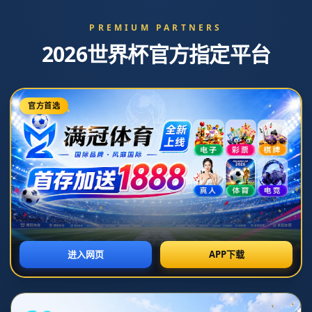
哈蘭德因傷退出挪威國家隊！已提前回曼城接
受治療！.
栏目：华体会
发布时间：2026-03-08T18:32:10+08:00