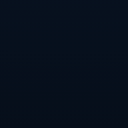
另一方面，如果哈蘭德的康復過程出現反覆情況，這無疑會
讓曼城面臨前鋒線上的巨大壓力。目前，儘管曼城進攻端人
才濟濟，但沒有一位球員能像哈蘭德那樣具備**兼具速度、
力量和禁區致命一擊**的全面能力。未來曼城對手如阿森納
和拜仁等強隊，可能成為檢驗這一損失影響的試金石。
### **反思：足球賽事的高壓與球員健康的平衡**
哈蘭德的受傷事件再一次將「球員健康與賽事安排」這一話