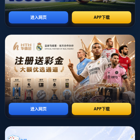
身為挪威國家隊的絕對核心，哈蘭德缺席意味著球隊火力將
大打折扣。對於渴望在國際賽場創造佳績的挪威而言，這是
一個重大打擊。挪威教練索爾巴肯（Stale Solbakken）也表
達了遺憾，稱「球隊不得不接受他無法參加比賽的現實，但
我們最大的希望是他能盡快康復。」
### **對曼城的影響：雙刃劍**