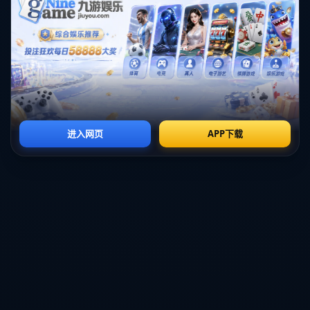
新来提升用户体验和内容生产。
值得注意的是，**其他国际顶级联赛如英超和NBA也经常
面临类似的版权交替问题**。历史案例显示，版权变更后往
往带来新的商业机会。因此，新英体育完全有机会在这一变
化中重新找到定位。
**合约终止的影响**