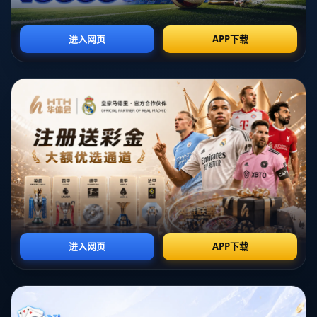
力和愿景的合作伙伴，以提升其全球影响力和市场份额。
**新英体育何去何从？**
虽然此次合约终止对新英体育而言是一个不小的打击，但这
并不意味着该公司的前景会黯淡。在数字化浪潮下，*体育
媒体公司必须不断创新和调整策略以保持竞争优势*。新英
体育或许会将资源转向其它国际体育赛事，或者通过技术创