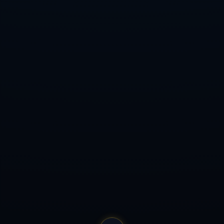
【视频】WNBA》「求你闭嘴吧」克拉克狂吞大T 队友忙扮保姆安抚.
【原创】足球胜负预测：周日016西甲 巴塞罗那VS巴伦西亚.
联系我们
联系电话：0512-6622467
联系手机：15825866212
公司邮箱：admin@chs-hthplay.com
公司地址：云南省红河哈尼族彝族自治州建水县盘江乡
姓名
电话
内容