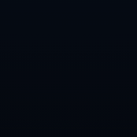
来看，这支中超黑马值得从中汲取经验，一方面巩固防守基
本盘，另一方面激发全队内部潜能，使得比赛不仅仅是技术
的对抗，更是一场心理战。
无论未来挑战如何，作为球迷，我们依然期待这支大黑马能
重振旗鼓，再创佳绩。同时，也希望国安做好充分准备迎战
申花，为赛季增添更多精彩瞬间。
逆襲之戰：帕雷德斯神勇補時 西班牙女足絕平哥倫比亞.
陈梦谈职业生涯第二次杀入奥运女单决赛：享受这个舞台.
联系我们
联系电话：0512-6622467
联系手机：15825866212