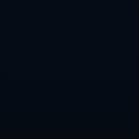
表现来看，可能需要对后防线进行适时调整，以及在进攻端
引入更具活力的元素。
**案例分析：成功逆袭大黑马**
在国内外足球史上，不乏黑马成功逆袭的例子。回观英超的
莱斯特城，他们曾在2015-16赛季从降级边缘一跃成为冠军
队，这离不开将士们的拼搏及主教练的精准战术调整。对比