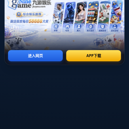
比赛期间，**红牌的出现**更是成为了比赛的一大转折点。
在补时阶段接连被罚下两人，甚至没有给这支黑马留下任何
调整的余地，这直接影响了球队最后的士气和战斗力。而此
役表现突出的国安也将关键分数收入囊中，得以在积分榜上
稳步前行。