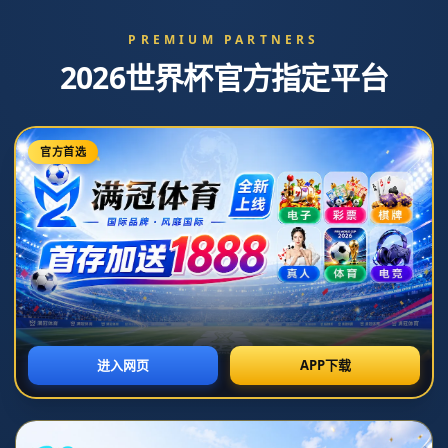
一盆冷水！补时2张红牌，中超大黑马完败，
国安大将：缺战申花！.
栏目：华体会
发布时间：2026-03-08T18:32:10+08:00