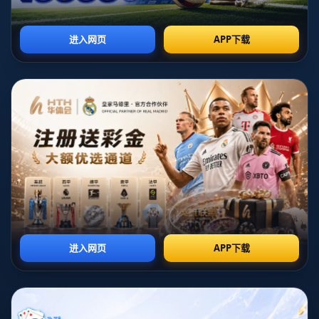
射门未能穿透国安的坚固防线，这使得球队丧失了扳平比分
的机会。