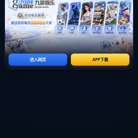
名年轻球员的重要标志。这位年轻球员不仅为球队带来了活
力，也为队伍的战略调整提供了新的可能性。
**吴宇曦**对比赛节奏的掌控，以及他在关键时刻的果断决
策，为球队在比赛后半段带来了显著的提升。在上场不久
后，他便通过几次精准的传球和突破，帮助球队稳住了局
面。他在场上的表现让很多球评家对他的未来充满期待。
在比赛结束后的采访中，吴宇曦表示他的上场机会来得“有
些突然却很奇妙”，这是他一直以来梦想实现的时刻。他提
到自己会继续努力，尽早为国家队做出更大的贡献。这种积
极向上的态度，以及求知若渴的精神，是他未来成功的重要
保障。
**韦斯活**作为吴宇曦的教练，对他的表现给予了高度评
价。在他看来，吴宇曦不仅在技术上具备很高的潜质，更在
比赛心理方面表现出异常的成熟。韦斯活指出，这种心态是