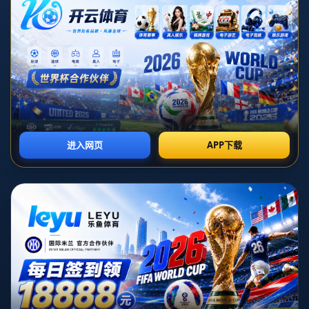
**探讨年轻足球潜力：吴宇曦在东亚足球锦标赛中的精彩表
现**
在绿茵场上，有一些瞬间能让年轻球员的职业生涯发生巨大
的变化。对于吴宇曦来说，最近一次在**东亚足球锦标赛**
上的表现，称得上是一个「好奇妙」的时刻。在韦斯活的赞
许下，吴宇曦的潜质更加引人关注。本文将深入探讨这位新