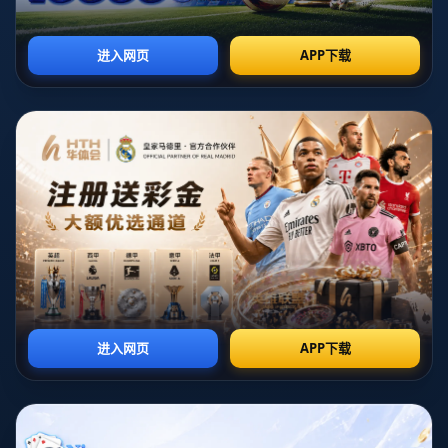
*比赛背景*
伯恩茅斯在本赛季的英超表现起伏不定。作为一支多年来在
顶级联赛中摸爬滚打的老牌球队，他们的表现**一直稳定
**。但本赛季，伤病问题和转会窗口的变动导致阵容不够完
整，影响了比赛成绩。然而，伯恩茅斯在主场的优势不容小
觑，得益于狂热的球迷支持以及熟悉的比赛环境。
相对于伯恩茅斯，诺丁汉森林在近期表现较为出色。本赛
季，诺丁汉强调了攻防转换的效率，在关键场次中多次力挽
狂澜。这种表现为他们在积分榜上的位置提供了有力支撑。
然而，诺丁汉在客场总是显得稍有不足，显然需要通过全面
的战术调整来克服。
*战术分析*
两队在战术方面存在显著差异。伯恩茅斯更倾向于采用传统