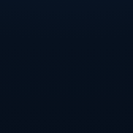
*关键球员*