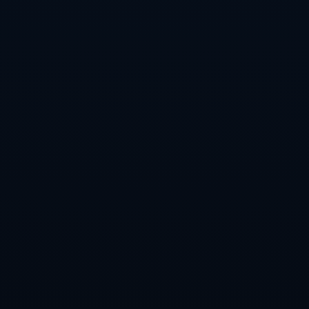
从两队历史交锋记录来看，伯恩茅斯略占上风。在过去几场
比赛中，伯恩茅斯凭借**主场优势**，多次在诺丁汉面前取
得胜利。然而，最近诺丁汉加强的中场反击战术，使得他们
有能力在对阵伯恩茅斯时逆袭。