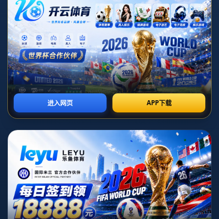
**伯恩茅斯VS诺丁汉：周六英超赛前详解**
随着英超联赛的持续进行，球迷们迎来了新一轮的激烈对
抗。本周六，**伯恩茅斯**将在主场迎战挑战者**诺丁汉森
林**。这场比赛不仅仅是两支球队之间的较量，更是对于双
方状态的一次检验。在进行足彩投注之前，了解球队的现状
与历史数据尤为关键。