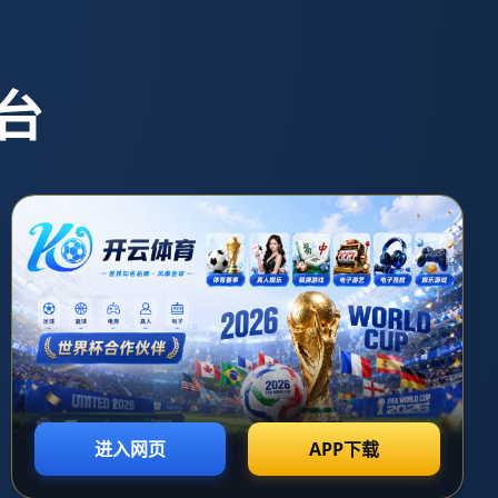
产品中心
新闻中心
联系方式