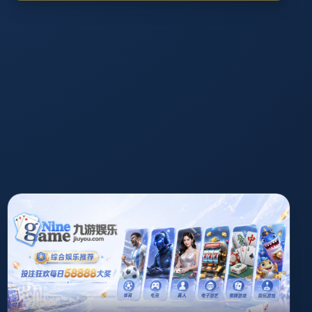
攻_NBA.
BA观众再度领略到年轻球员的潜力和魅力。本场比赛
的速度和敏锐的球场视野使得对手防不胜防，而他对比
三分线外精准发炮，这使得马刺队在防守上捉襟见