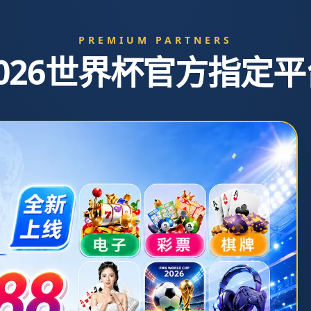
网站首页
关于我们