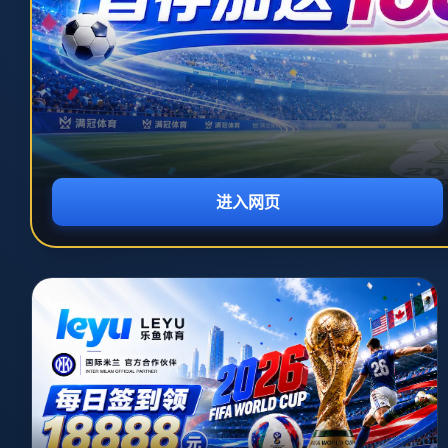
杰伦-格林
**杰伦-格林21+7，汤普森25分，申京9+11，火箭
***前言：*** 昨晚在火箭队与马刺队的激烈对
不仅精彩纷呈，更揭示了各队未来的格局和发展趋
***杰伦-格林的崛起：***
这位年轻球员在比赛中表现出了令人瞩目的进攻火力和
赛节奏的控制，更是让人看到了他未来成为NBA顶
肘。