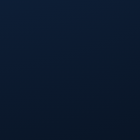
，展现了老将的一贯稳健。而汤普森不仅仅只是得分，