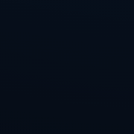
***申京的全面贡献：***
年轻的土耳其中锋申京同样表现出色，取得了**9分
会。申京的挡拆和篮板保护能力对于球队稳定内线