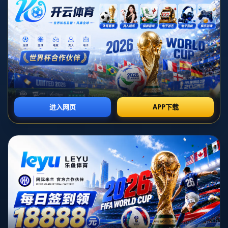
**法國杯爆冷淘汰！法甲俱樂部尼斯解雇主教練法夫爾**
隨著法國杯賽事的一場意外失利，法甲俱樂部尼斯決定與他
們的主教練法夫爾分道揚鑣。這一消息不僅震驚了球迷，亦
在體育圈中掀起了一陣波瀾。**法國杯**以其驚喜和不確定
性著稱，而這次慘敗成為球隊管理層解雇法夫爾的導火索。
在這篇文章中，我們將探討此次解雇的原因及其對尼斯俱樂
部的深遠影響。
在法國杯中，尼斯以一場令人意外的失敗早早被淘汰，這對
一支擁有雄厚實力的法甲球隊來說無疑是一大打擊。法夫爾
自2018年起接掌尼斯的帥印，其戰術風格以穩健著稱。然
而，**過去一段時間球隊的表現卻不盡人意**，尤其是在關
鍵賽事中的掉鏈子，使得管理層對他的信心日漸減少。
讓我們來分析這次失利的背後原因。首先，尼斯在比賽中**