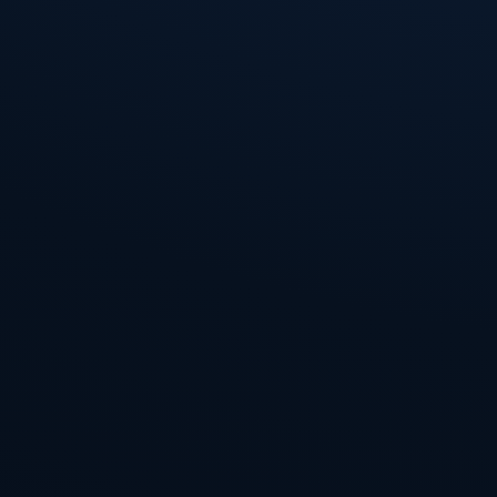
據多家媒體透露，繼麥卡利斯特之後，利物浦接近簽下萊比