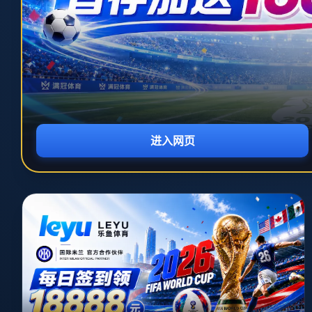
利物浦
### 利物浦中場引援計劃進展順利！麥卡利斯特後
近年來，利物浦在轉會市場上的表現可謂備受矚目。
標之一。隨著阿根廷球星亞歷克西斯·麥卡利斯特（Ale
——利物浦的中場引援計劃正在穩步推進，令人充
---
### **引援背景：中場調整迫在眉睫**
作為克洛普治下的核心球隊，利物浦近兩個賽季的
高強度英超比賽90分鐘的壓力。再加上張伯倫和納比
速展開行動，計劃重塑中場結構，這也是紅軍重返
---