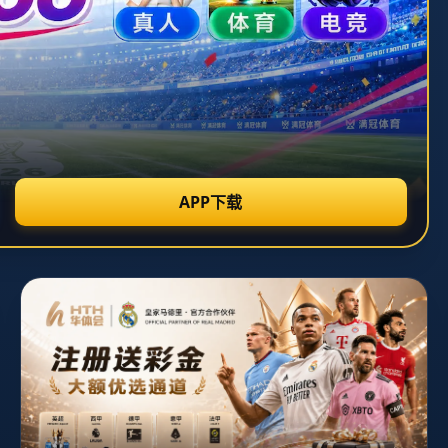
中場引援計劃進展順利！麥卡利斯特後再有新星接近
栏目：华体会
发布时间：2026-03-08T18:32:10+08:00
再有新星接近加盟！
無論是過去將范戴克、阿利松、若塔等球員帶入陣中，還是如今的不斷優
xis Mac Allister）的到來，利物浦中場調整的第一步清晰可見
滿期待。
競爭力受到主力中場老化和傷病問題的影響顯著下降。隊內老將如亨德森
·凱塔等球員表現起伏不定，2022-23賽季的中場運轉顯得力不從心，
巔峰的關鍵。