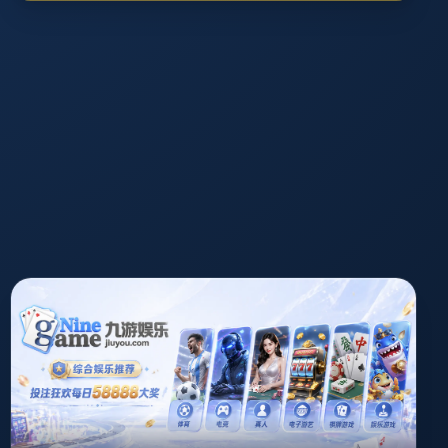
加盟！.
化陣容，中場重塑已成為新賽季**紅軍**的主要目
。然而，最新報導顯示，另一位前途無量的新星也已接近加盟
、法比尼奧等球員雖然經驗老道，但無法再穩定承擔
導致球隊無緣前四。針對這樣的情況，利物浦管理層迅