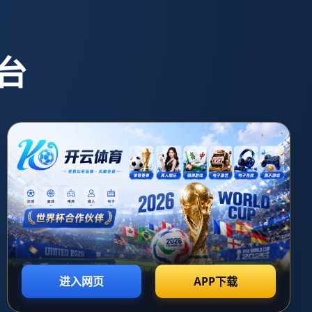
产品中心
新闻中心
联系方式