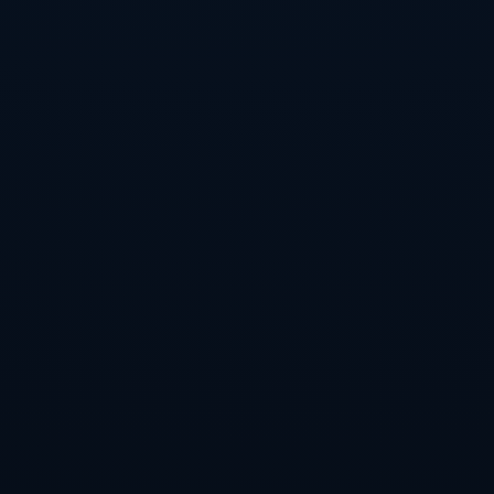
任意球專業性聞名於世。*年僅22歲的索博斯洛伊兼具潛力與大賽經驗，
，可以出任多個中前場角色。他與麥卡利斯特的能力相輔相成，將填補原
輕而富有創造力的全新中場線。
場建設的**前瞻性布局**。相比起過去依賴經驗豐富的老將，如今的
定了基礎。
晰的轉會策略。阿森納通過引進如厄德高和比排白等年輕球員，將球隊推
員。
卡利斯特和其他新星的加盟，紅軍新賽季的中場陣容將更加穩固和充滿活力