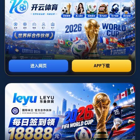
**压着打，站着死，用悲情换来希望，这届国青值得掌声！
**
在充满竞争与机遇的绿茵场上，这届国青足球队以其不屈不
挠的精神和卓越的战斗力赢得了广泛的关注和钦佩。**“压
着打，站着死，用悲情换来希望”**，不仅是对这支年轻队
伍的赞誉，更是一种对足球精神的深刻诠释。