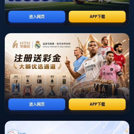
国青队在比赛中的表现犹如一剂强心针，点燃了无数球迷心
中对于足球的激情和希望。每一个精彩的进球、每一次奋不
顾身的铲断，都是国青小将们不懈努力的成果。**他们用悲
情和汗水铺就了一条通往未来的希望之路**，让人们看到，
中国足球依然有着无限可能。
### 压着打：绝对的主动权
在场上，国青队始终秉持着主动出击的战术思维，每一场比
赛都力求在进攻和防守上形成压制性的优势。不论是面对强
敌还是实力相当的对手，他们都不畏惧挑战，坚定地选择进
攻并始终保持高压状态。**这种“压着打”的姿态不仅展示了
他们的自信**，更体现了国青在技战术上的成熟。