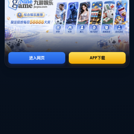
### 站着死：顽强的战斗意志
**“站着死”不仅仅是为了赢得比赛，更是为了证明自我**。
每当比赛进入关键时刻，国青队员们总是能够展现出超凡的
毅力。他们不轻言放弃，在身体极限边缘依然奋力拼搏，给
观众带来了无数激动人心的瞬间。无论结果如何，这种顽强
的战斗精神足以让人为之动容。
### 用悲情换来希望：从失败中汲取力量
虽然每场比赛都充满了艰辛与挑战，但正是这些艰难时刻，