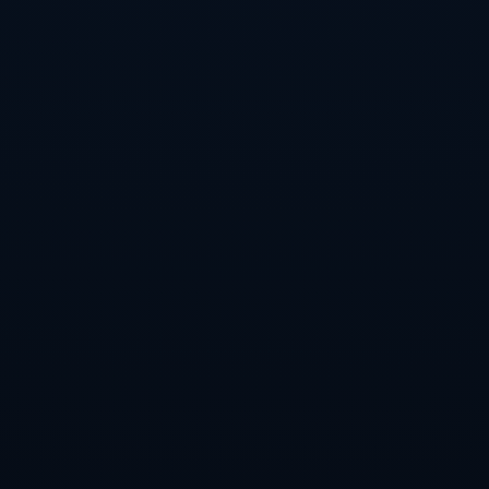
使国青能够从中汲取到不断前行的力量。**在经历挫折和失
败后，他们没有沮丧，而是选择迎难而上**。这种从逆境中
诞生的希望让人看到，足球不仅仅是输赢的较量，更是心灵
成长的过程。
### 案例分析：逆转战局的关键之战