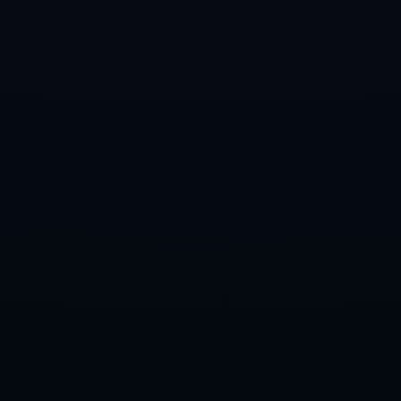
### **小结**
这场焦点战中，伊布的贴地斩技惊四座，特奥的红牌则为比
赛增添了更多的不确定性。对于AC米兰，他们的表现无疑
证明了球队具备争冠的实力；而对于罗马，逆境中如何提升
整体进攻效率，将是穆里尼奥需要破解的难题。
记者：尤文最近对卢克曼表现出了兴趣，球员希望离开亚特兰大.
国青梦碎，久尔杰维奇何去何从？球迷心声与未来展望_球员_足球_决策.
联系我们
联系电话：0512-6622467
联系手机：15825866212
公司邮箱：admin@chs-hthplay.com