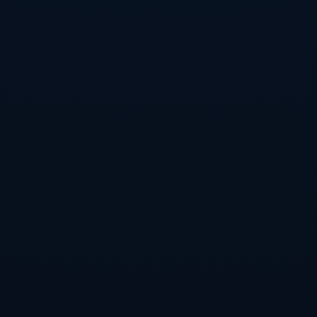
得点球，凯西一蹴而就，将比分扩大到2-0。这一进球无疑
让罗马面临更大的压力。
然而，比赛的转折点出现在第66分钟，米兰后卫**特奥·埃
尔南德斯因两黄变一红被罚下场**。这一突如其来的变数，
让比赛气氛骤然紧张。从这一刻开始，米兰不得不调整战
术，转为全力防守，而罗马也抓住了对手人数减少的机会不
断施压。
特奥的染红事件值得深入剖析。在比赛中，特奥因情绪问题
频繁与对方发生小摩擦，这种不够冷静的表现最终让他付出
了代价。事实上，这不是特奥第一次在关键比赛中因犯规或
情绪管理不当而吃红牌，也为他个人敲响警钟。
---
### **罗马的最后抵抗：肖穆罗多夫贡献破门**