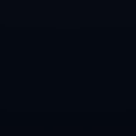
关键词：**皇马、国王杯、皇家社会主场、魔咒、阿诺埃塔
球场**
[NBA]末节崩盘 热火不敌篮网.
裁判专家：虽然有轻微的接触，但亚马尔的倒地不是点球.
联系我们
联系电话：0512-6622467
联系手机：15825866212
公司邮箱：admin@chs-hthplay.com
公司地址：云南省红河哈尼族彝族自治州建水县盘江乡
姓名
电话