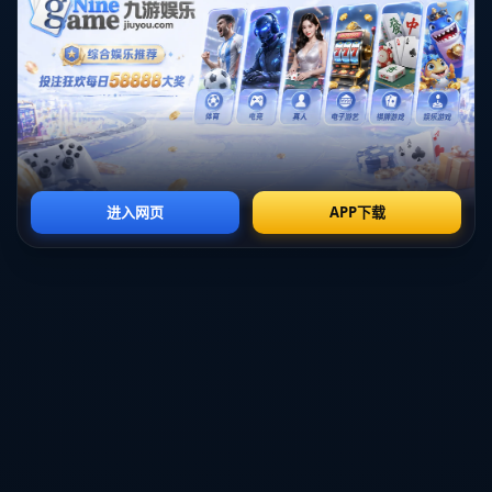
到了下半场，球队锋线核心**维尼修斯**和中场大将**莫德
里奇**的联动成为了皇马取胜的关键。维尼修斯巧妙地突破
皇家社会后防线，打破了僵局。而莫德里奇的精准传球让第
二个进球水到渠成，彻底锁定胜局。
这种战术反映的不仅是球员的个人能力，更体现了**战术设
计的合理性和团队的执行力**。多年来失败的经验成为了这
次胜利的奠基石，皇马最终凭借稳健的发挥和合理的战术成
功改写历史，为61年的“魔咒”画上了句号。
### **从“历史包袱”到新台阶：皇马的未来蓝图**
这一场胜利不仅是一场比赛的结束，更像是一个全新的起
点。61年的国王杯主场魔咒被打破，意味着皇马将迎接更多
的挑战与机遇。