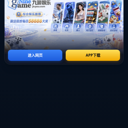
作用。在关键的第三节，广厦队六名球员得分上双，进一步
巩固了他们的优势。
### **青岛队的不足与反思**
青岛队此次的失利，除却遇到强敌广厦，还有自身的一些问
题亟待解决。首先是*客场作战能力不足*，在对手主场，青
岛队未能保持一贯的竞技状态。此外，他们在防守中的表现
也不尽如人意，多次被对方的快攻打穿。