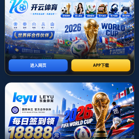
在刚刚结束的CBA赛季中，**浙江广厦队**在主场以103比
89战胜了**青岛队**，这场比赛不仅为广厦队增添了一场胜
利，也揭示了青岛队在客场比赛中的一些显著问题。本场比
赛的结果给两支球队都提供了宝贵经验，同时也为接下来的
赛程带来了新的思考。
### 比赛回顾
在比赛开始阶段，青岛队表现不俗，迅速进入状态，几次精
准的三分球让他们在开局阶段与浙江广厦队僵持。然而，广
厦队在随后几节中逐渐掌握了场上主动权，凭借强大的防守
和高效的进攻拉开了比分差距。广厦队的内线球员在篮板争
夺中占据上风，多次成功封盖，使得**青岛队的进攻**受到
了极大限制。
### **广厦队胜利的关键因素**