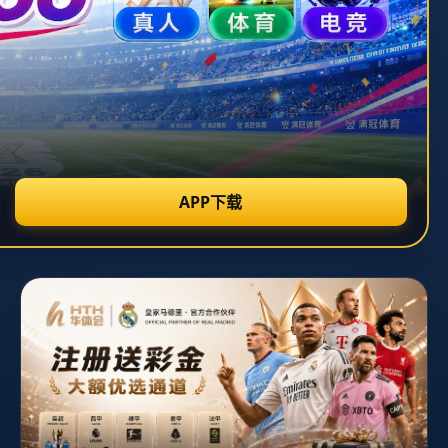
茨曾在去年9月被評選為夏窗最差簽約，現37場8球3助
栏目：华体会
发布时间：2026-03-08T18:32:10+08:00
的转变**
瞬息万变，哈弗茨正是这样一个值得关注的例子。在去年的9月，他被评
，如今的哈弗茨已经在近37场比赛中交出8球3助攻的成绩单。这种由“最