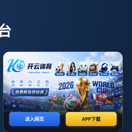
产品中心
新闻中心
联系方式