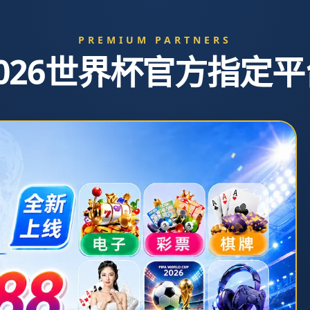
网站首页
关于我们