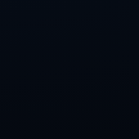
提升，这为主教练提供了更多的战术选择。在现代足球
变不仅体现在个人数据的提升，更重要的是他在球队
续成为球场上值得期待的关键一员。
电话