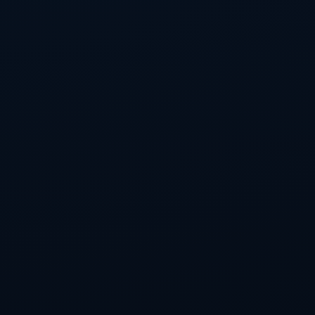
易，而这也是他在球队中找到自我定位的重要标志。球
出攻防两端的重要价值。