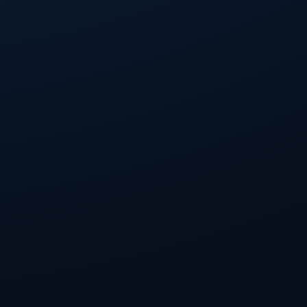
众批评。然而，随着时间的推移，他的表现逐渐得到
显著改善。