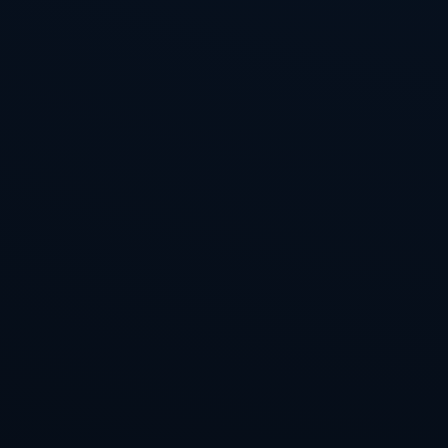
**“37场8球3助攻”的**数据不仅是纸面上的
场上的哈弗茨，通过逐渐熟悉球队的战术体系，提