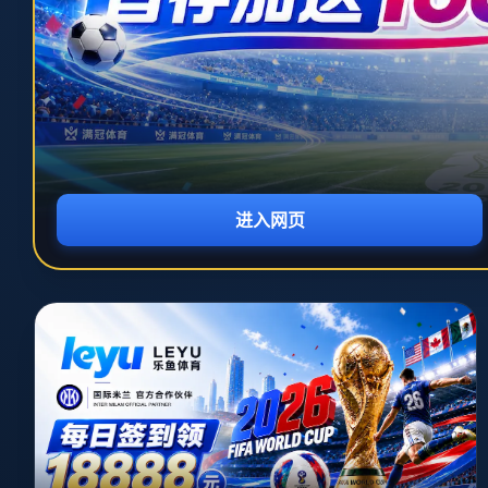
哈弗
**解析哈弗茨的赛场表现：从“最差签约”到关键球员
在激烈的欧洲足球转会市场上，许多球员的加盟往往
来了巨大的压力。然而，经过整个赛季的沉淀和表现