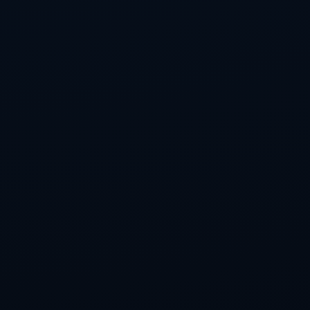
**和**一次传中成功率**上的数据显然更加出
00万欧元的价格出售，这对买方俱乐部来说无疑是一次**