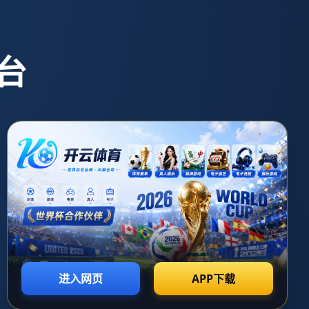
产品中心
新闻中心
联系方式