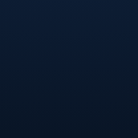
期以来面临着诸多经济压力，这已不是第一次传出球队有意出售核心球员的
案（FFP）**紧密对接，因此俱乐部需要通过转会市场获取足够的收益
球员上，比如持续关注的莱比锡后卫**劳姆**或意大利本土新秀。这