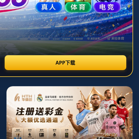
：特奥今夏可能低于4000万被出售；和英超豪门有
栏目：华体会
发布时间：2026-03-08T18:32:10+08:00
涉足传闻引热议
远是不衰的话题，特别是像**AC米兰**左后卫**特奥·埃尔南德斯（Theo 
道让球迷沸腾——特奥可能在今夏以低于**4000万欧元**的价格被出
黑军团的绝对主力**。不论从**进攻爆发力**还是防守韧性来看，他都堪
的后卫中尤为难得。
次助攻**，帮助米兰重返**欧冠赛场**。此外，他在法甲效力时积累的
是为何传闻会将其与众多顶级俱乐部联系在一起。
政状况和阵容调整需求**，俱乐部可能会以低于4000万的价格放走他，