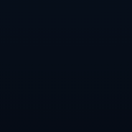
特奥的兴趣也因此增加。卢克·肖虽然是球队的主力，但特奥在**持球突破
估值，特奥的身价目前在**6000万欧元上下浮动**。若AC米兰真的以低于40