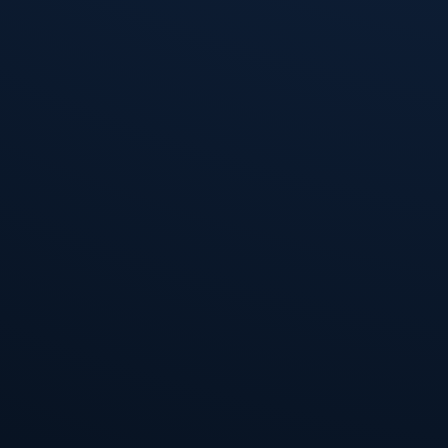
尽管特奥在球场上的作用毋庸置疑，但AC米兰长
### **1. 财政压力与欧足联新规的影响**
米兰近年来的财政运营需要与欧足联**财政公平法
球员来说，当下或许是最好的**“套现时机”**。
### **2. 年轻后卫成长为替代方案**
此外，米兰在今夏或许会选择将资金重新投资到年轻
结构。