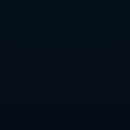
锐的嗅觉**和快速的反应能力。在其它球员尚未反应过来的时候，他果
，另一方面也体现出他与队友之间无声的默契。
奇球星菲利普·因扎吉就以他灵敏的门前嗅觉而闻名。这些球员总能在对方
力展示，更是球队整体默契配合的成果。足球是一项团队运动，**每个
出全队的协同作战能力。
是其中的亮点。他们的表现不仅赢得了比赛，同时也为足球运动的美丽增