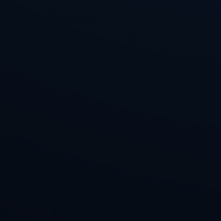
随着皮球反弹回到场内，阿尔瓦雷斯展现了他**敏
补射技巧，一方面证明了他自己**精准的射术**
历史上，许多顶级前锋都有类似的瞬间。例如，传
于不败之地。
**团队合作的重要性**
这次进球的背后不仅仅是利诺和阿尔瓦雷斯个人的能
到前锋**精确传球**，中场及时策应，充分体现
回顾这场精彩比赛，利诺与阿尔瓦雷斯的配合无疑
为了我们共同热爱的运动。