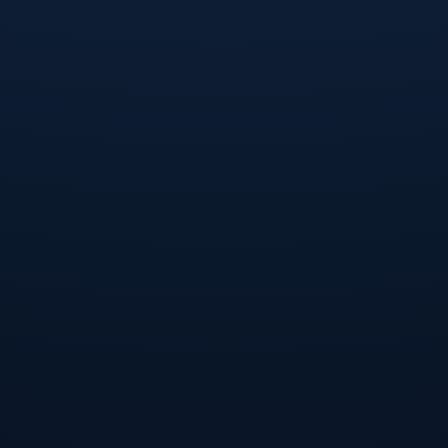
如愿，影响了球队在联赛积分榜上的位置。这种情况下，像劳塔罗这样的
优异运动表现的背后不仅需要体能的优势，更需要情绪的稳定和心理的成
准备。事实上，劳塔罗在输给尤文后的情绪宣泄，虽然看似过激，却也可