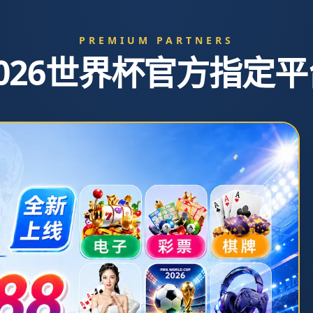
网站首页
关于我们