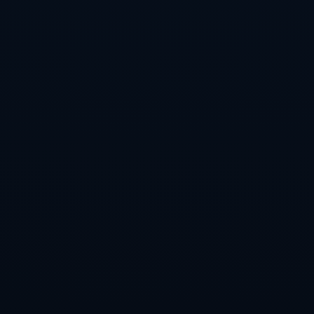
球员心理素质的培养。心理辅导师帮助球员们更好地理解自己的情绪来源
气的提升起到关键作用。在国际米兰这样一支渴望重回巅峰的俱乐部，心