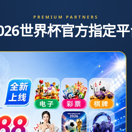
网站首页
关于我们