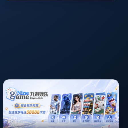
，风云变幻的英超再次给球迷们带来了如潮水般的激情
绝伦的进球**不仅帮助球队取得胜利，还让他一举成
**化解危险，为球队防线筑起了一道坚固的屏障。英