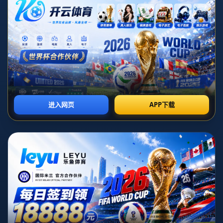
在足球界，中国女足一直是备受期待的实力队伍。然而，近
期的一场国际比赛中，中国女足以0:3不敌西班牙女足，这
一结果不仅让很多球迷感到意外，也更引发了关于球队整体
发展和未来方向的讨论。这场比赛结束了中国女足的海外拉
练，也为球队的备战情况敲响了警钟。
---